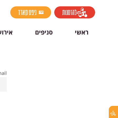
שִׂים
לֵב:
להזמנות
גיפט קארד
בְּאֲתָר
זֶה
ראשי
סניפים
אירוע
מֻפְעֶלֶת
מַעֲרֶכֶת
נָגִישׁ
בִּקְלִיק
הַמְּסַיַּעַת
לִנְגִישׁוּת
ail
הָאֲתָר.
לְחַץ
Control-
F11
לְהַתְאָמַת
הָאֲתָר
לְעִוְורִים