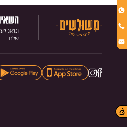
הַמִּשְׁתַּמְּשִׁים
בְּתוֹכְנַת
השאירו
קוֹרֵא־מָסָךְ;
לְחַץ
ונדאג לע
Control-
שלנו
F10
לִפְתִיחַת
תַּפְרִיט
נְגִישׁוּת.
נגישות