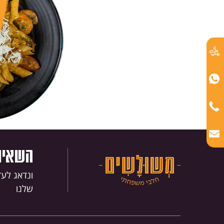
הַמִּשְׁתַּמְּשִׁים
בְּתוֹכְנַת
קוֹרֵא־מָסָךְ;
לְחַץ
Control-
F10
לִפְתִיחַת
תַּפְרִיט
נְגִישׁוּת.
השאירו
ונדאג לע
שלנו