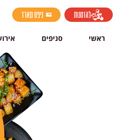
שִׂים
לֵב:
להזמנות
גיפט קארד
בְּאֲתָר
זֶה
ראשי
סניפים
אירוע
מֻפְעֶלֶת
מַעֲרֶכֶת
נָגִישׁ
בִּקְלִיק
הַמְּסַיַּעַת
לִנְגִישׁוּת
הָאֲתָר.
לְחַץ
Control-
F11
לְהַתְאָמַת
הָאֲתָר
לְעִוְורִים